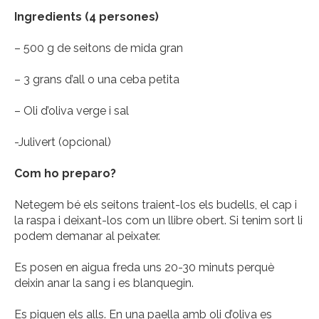
Ingredients (4 persones)
– 500 g de seitons de mida gran
– 3 grans d’all o una ceba petita
– Oli d’oliva verge i sal
-Julivert (opcional)
Com ho preparo?
Netegem bé els seitons traient-los els budells, el cap i
la raspa i deixant-los com un llibre obert. Si tenim sort li
podem demanar al peixater.
Es posen en aigua freda uns 20-30 minuts perquè
deixin anar la sang i es blanquegin.
Es piquen els alls. En una paella amb oli d’oliva es