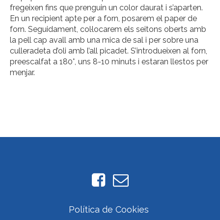
fregeixen fins que prenguin un color daurat i s’aparten.
En un recipient apte per a forn, posarem el paper de
forn. Seguidament, col·locarem els seitons oberts amb
la pell cap avall amb una mica de sal i per sobre una
culleradeta d’oli amb l’all picadet. S’introdueixen al forn,
preescalfat a 180°, uns 8-10 minuts i estaran llestos per
menjar.
Política de Cookies