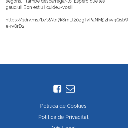
segons) i també descarregar-lo. Espero que les
gaudiu!! Bon estiu i cuideu-vos!!!
https://1drv.ms/b/s!Atn7k8mLl20zgTvPaNM5zhw9Qsb
e=rv8rD2
Política de Cookies
Política de Privacitat