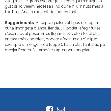
Afegim els cigrons escorreguts i rectifiquem d’aigua al
gust si ho veiem necessari i ho cuinem 5 minuts més a
foc baix. Anar removent de tant en tant.
Suggeriments
: Accepta qualsevol tipus de llegum
cuita (mongeta blanca, llentia, …) i podeu afegir fulles
d’espinacs al posar-hi les llegums. Si voleu fer el plat
encara més complert, podem afegir un ou d’ur (per
exemple si mengem de tupper). És un plat fantàstic per
menjar l’endemà i també és apter per congelar.