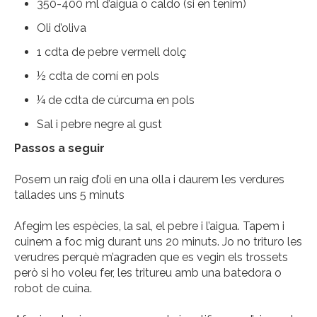
350-400 ml d’aigua o caldo (si en tenim)
Oli d’oliva
1 cdta de pebre vermell dolç
½ cdta de comí en pols
¼ de cdta de cúrcuma en pols
Sal i pebre negre al gust
Passos a seguir
Posem un raig d’oli en una olla i daurem les verdures
tallades uns 5 minuts
Afegim les espècies, la sal, el pebre i l’aigua. Tapem i
cuinem a foc mig durant uns 20 minuts. Jo no trituro les
verudres perquè m’agraden que es vegin els trossets
però si ho voleu fer, les tritureu amb una batedora o
robot de cuina.